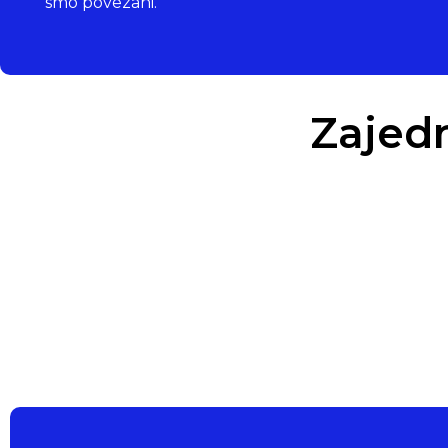
smo povezani.
Zajed
Klub prvaka
Pokret lokalnih klubova... powered by PSK