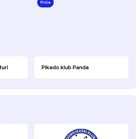
Priče
Muri
Pikado klub Panda