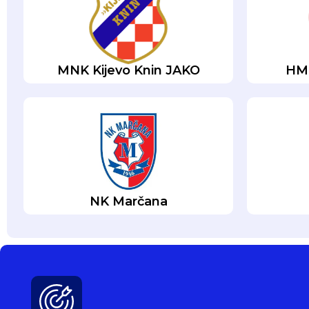
MNK Kijevo Knin JAKO
HMN
NK Marčana