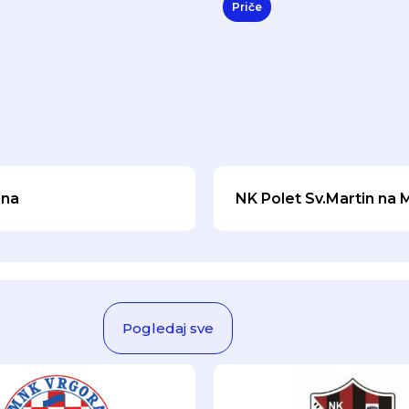
Priče
ina
NK Polet Sv.Martin na 
Pogledaj sve