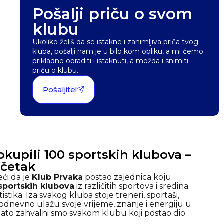
Pošalji priču o svom
klubu
Ukoliko želiš da se istakne i zanimljiva priča tvog
kluba, pošalji nam je u bilo kom obliku, a mi ćemo
prikladno obraditi i istaknuti, a možda i snimiti
priču o klubu.
Pošaljite!
kupili 100 sportskih klubova –
očetak
ći da je
Klub Prvaka
postao zajednica koju
sportskih klubova
iz različitih sportova i sredina.
istika. Iza svakog kluba stoje treneri, sportaši,
svakodnevno ulažu svoje vrijeme, znanje i energiju u
zato zahvalni smo svakom klubu koji ​postao dio