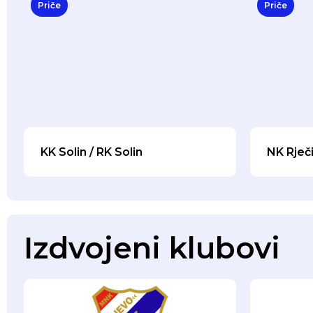
Priče
Priče
KK Solin / RK Solin
NK Rječ
Izdvojeni klubovi