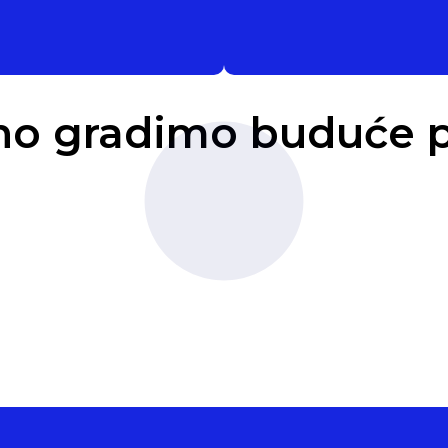
no gradimo buduće p