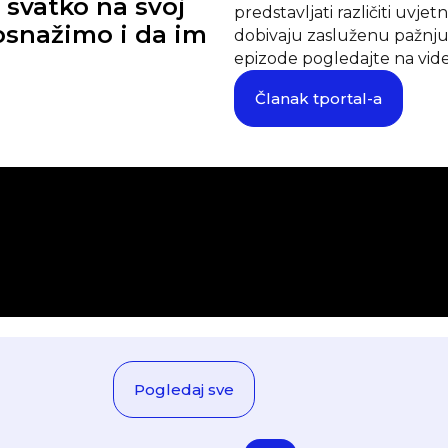
, svatko na svoj
predstavljati različiti uvje
h osnažimo i da im
dobivaju zasluženu pažnju
epizode pogledajte na vid
Članak tportal-a
Pogledaj sve