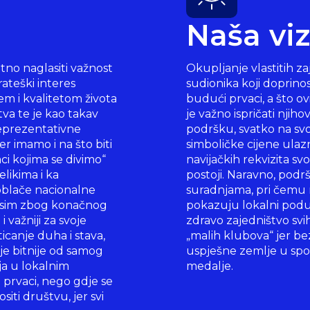
Naša viz
tno naglasiti važnost
Okupljanje vlastitih z
rateški interes
sudionika koji doprino
em i kvalitetom života
budući prvaci, a što o
va te je kao takav
je važno ispričati njih
reprezentativne
podršku, svatko na svo
r imamo i na što biti
simboličke cijene ulaz
aci kojima se divimo“
navijačkih rekvizita s
likima i ka
postoji. Naravno, podr
 oblače nacionalne
suradnjama, pri čemu 
“ osim zbog konačnog
pokazuju lokalni poduz
 važniji za svoje
zdravo zajedništvo svi
icanje duha i stava,
„malih klubova“ jer bez
je bitnije od samog
uspješne zemlje u spor
nja u lokalnim
medalje.
 prvaci, nego gdje se
siti društvu, jer svi