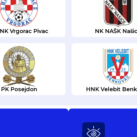
K Vrgorac Pivac
NK NAŠK Naši
PK Posejdon
HNK Velebit Ben