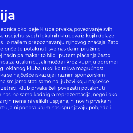
ija
ajednica oko ideje Kluba prvaka, povezivanje svih
se uspjehu svojih lokalnih klubova iz kojih dolaze
visi i o našem prepoznavanju njihovog značaja. Zato
ove priče te potaknuti sve nas da im pružimo
j način pa makar to bilo i putem plaćanja često
nica za utakmicu, ali možda i kroz kupnju opreme i
vog loklanog kluba, ukoliko takva mogućnost
ška se najčešće iskazuje i raznim sponzorskim
ne smijemo stati samo na ljubavi koju najčešće
etnici. Klub prvaka želi povezati i potaknuti
h nas, ne samo kada igra reprezentacija, nego i oko
 njih nema ni velikih uspjeha, ni novih prvaka ni
tu, a ni ponosa kojim nas ispunjavaju pobjede i