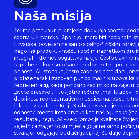
Naša misija
Želimo potaknuti promjene doživljaja sporta i doda
sporta u Hrvatskoj. Sport je i mora biti nacionalni st
Hrvatske, povezan ne samo s psiho-fizičkim zdravlj
nego i sa produktivnošću i općim napretkom društ
integralni dio net bogatstva nacije. Često slavimo 
uspjehe na koje smo kao narod izuzetno ponosni, je
ponosni. Ali isto tako, često zaboravljamo da ti „prv
prolaze težak i izazovan put od malih klubova ka ve
reprezentaciji, kada ponosno kao nitko na svijetu,
„svete dresove“. Ti, uvjetno rečeno „mali klubovi
doprinosa reprezentativnim uspjesima, još su bitniji i
lokalne zajednice. Ideja Kluba prvaka nije samo pot
odnosno mentaliteta prvaka kao naših junaka (što 
rezultata), nego još više promocija kvalitete življe
zajednicama, jer to su mjesta gdje ne samo počinju
stvaraju i odgajaju budući ljudi, koji će dalje doprino