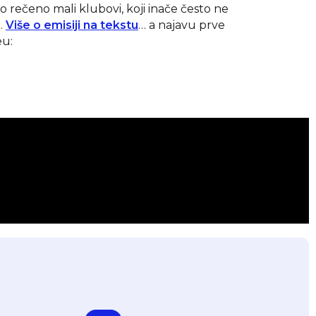
tno rečeno mali klubovi, koji inače često ne
.
Više o emisiji na tekstu
… a najavu prve
eu: