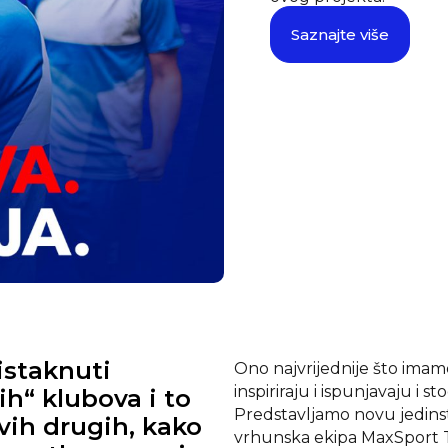
Saznajte više
istaknuti
Ono najvrijednije što imamo
inspiriraju i ispunjavaju i st
ih“ klubova i to
Predstavljamo novu jedins
ih drugih, kako
vrhunska ekipa MaxSport TV