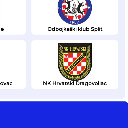
ce
Odbojkaški klub Split
kovac
NK Hrvatski Dragovoljac