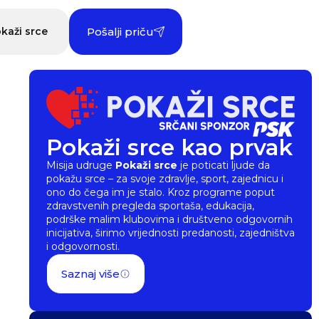
kaži srce
Pošalji priču
a
Pokaži srce kao prvak
a
Misija udruge
Pokaži srce
je poticati ljude da
pokažu srce – za svoje zdravlje, sport, zajednicu i
ih
ono do čega im je stalo. Kroz programe poput
zdravstvenih pregleda sportaša, edukacija,
podrške malim klubovima i društveno odgovornih
inicijativa, širimo vrijednosti predanosti, zajedništva
i odgovornosti.
Saznaj više