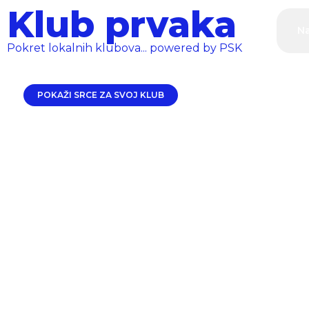
Klub prvaka
Na
Pokret lokalnih klubova... powered by PSK
POKAŽI SRCE ZA SVOJ KLUB
Prvih 100 mjesta
Odli
pove
i klubova gdje
koji
pod
nastaju prvaci
pri
nas
stv