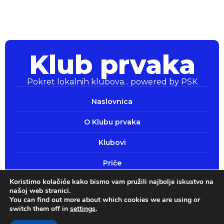
Klub prvaka
Pokret lokalnih klubova... powered by PSK
Klub prvaka
Pokret lokalnih klubova... powered by PSK
Naslovnica
O Klubu prvaka
Klubovi
Priče
Koristimo kolačiće kako bismo vam pružili najbolje iskustvo na
Pokaži srce
našoj web stranici.
You can find out more about which cookies we are using or
switch them off in
settings
.
Sva prava pridržana 2026.
Politika privatnosti