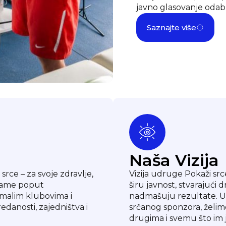
javno glasovanje odabra
Saznajte više
Naša Vizija
srce – za svoje zdravlje,
Vizija udruge Pokaži srce
grame poput
širu javnost, stvarajući
 malim klubovima i
nadmašuju rezultate. U
redanosti, zajedništva i
srčanog sponzora, želimo 
drugima i svemu što im 