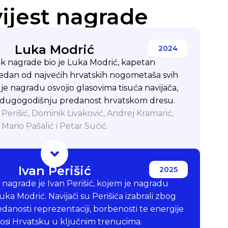
ijest nagrade
Luka Modrić
2024
ik nagrade bio je Luka Modrić, kapetan
 jedan od najvećih hrvatskih nogometaša svih
e nagradu osvojio glasovima tisuća navijača,
u dugogodišnju predanost hrvatskom dresu.
 Perišić, Dominik Livaković, Andrej Kramarić,
Mario Pašalić i Petar Sučić.
Ivan Perišić
2025
 nagrade je Ivan Perišić, kojem je nagradu
ka Modrić. Navijači su Perišića izabrali zbog
danosti reprezentaciji, borbenosti te energije
osi Hrvatsku u ključnim trenucima.