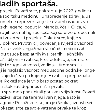
ladih sportaša.
rojekt Pokaži srce, pokrenut je 2022. godine u
za sportsku medcinu i unapređenje zdravlja, uz
ometne reprezentacije te uz ambasadorstvo
skh legendi poput M. Mandžukća, I. Olića, V.
drugih poznatihg sportaša koji su brzo prepoznali
i vrijednosti projekta Pokaži srce, koji je s
okret. Prvotni cilj povećanja svijesti o važnosti
aša, uz veliki angažman stručnih medicinskih
u tisuće besplatnih kvalitetnih liječničkih
ša diljem Hrvatske, kroz edukacije, seminare,
i druge aktivnosti, vodio je i širem smislu
ji je naglasio važnost međusobne podrške i brige
z zajedništvo po kojem je Hrvatska prepoznata
a. Pokaži srce je vrlo brzo postao pokret.
a istaknuti doprinos naših prvaka,
su spremno podupirali poruke i vrijednosti Pokaži
kazivali srce, na terenu i van njega, a što je
grade Pokaži srce, kojom je i široka javnost i svi
 pokazati srce za svoje vatrene prvake te kroz