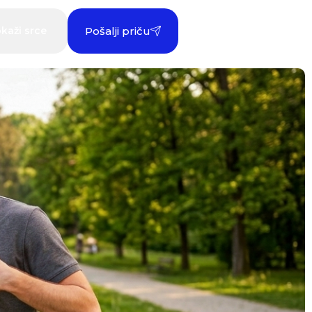
kaži srce
Pošalji priču