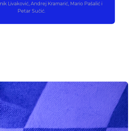
ik Livaković, Andrej Kramarić, Mario Pašalić i
Petar Sučić.