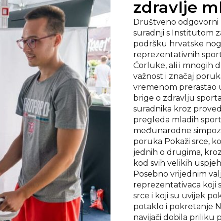
zdravlje m
Društveno odgovorni p
suradnji s Institutom 
podršku hrvatske nog
reprezentativnih sport
Ćorluke, ali i mnogih 
važnost i značaj poruka 
vremenom prerastao u p
brige o zdravlju sport
suradnika kroz provedb
pregleda mladih sporta
međunarodne simpozije 
poruka Pokaži srce, ko
jednih o drugima, kro
kod svih velikih uspjeh
Posebno vrijednim valj
reprezentativaca koji 
srce i koji su uvijek po
potaklo i pokretanje Na
navijači dobila priliku