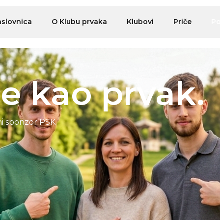
slovnica
O Klubu prvaka
Klubovi
Priče
Po
ce kao prvak.
ni sponzor PSK