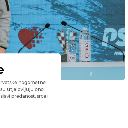
e
e hrvatske nogometne
su utjelovljuju ono
slavi predanost, srce i