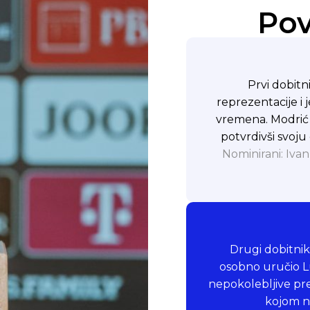
Pov
Prvi dobitn
reprezentacije i
vremena. Modrić j
potvrdivši svoj
Nominirani: Ivan
Drugi dobitnik
osobno uručio Lu
nepokolebljive pre
kojom n