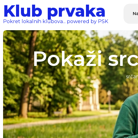
Klub prvaka
Na
Pokret lokalnih klubova... powered by PSK
Pokaži sr
srča