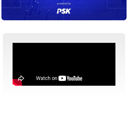
Klub prvaka
Pokret lokalnih klubova... powered by PSK