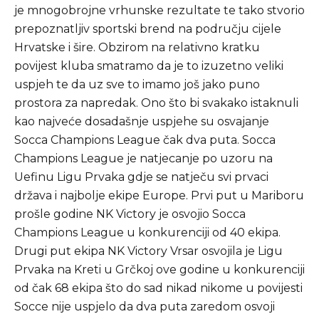
je mnogobrojne vrhunske rezultate te tako stvorio
prepoznatljiv sportski brend na području cijele
Hrvatske i šire. Obzirom na relativno kratku
povijest kluba smatramo da je to izuzetno veliki
uspjeh te da uz sve to imamo još jako puno
prostora za napredak. Ono što bi svakako istaknuli
kao najveće dosadašnje uspjehe su osvajanje
Socca Champions League čak dva puta. Socca
Champions League je natjecanje po uzoru na
Uefinu Ligu Prvaka gdje se natječu svi prvaci
država i najbolje ekipe Europe. Prvi put u Mariboru
prošle godine NK Victory je osvojio Socca
Champions League u konkurenciji od 40 ekipa.
Drugi put ekipa NK Victory Vrsar osvojila je Ligu
Prvaka na Kreti u Grčkoj ove godine u konkurenciji
od čak 68 ekipa što do sad nikad nikome u povijesti
Socce nije uspjelo da dva puta zaredom osvoji