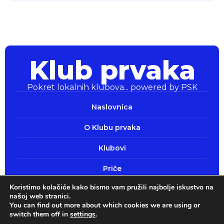
Klub prvaka
Pokret lokalnih klubova... powered by PSK
Klub prvaka
Pokret lokalnih klubova... powered by PSK
Naslovnica
O Klubu prvaka
Klubovi
Priče
Koristimo kolačiće kako bismo vam pružili najbolje iskustvo na
Pokaži srce
našoj web stranici.
You can find out more about which cookies we are using or
switch them off in
settings
.