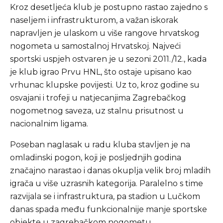
Kroz desetljeća klub je postupno rastao zajedno s
naseljem i infrastrukturom, a važan iskorak
napravljen je ulaskom u više rangove hrvatskog
nogometa u samostalnoj Hrvatskoj. Najveći
sportski uspjeh ostvaren je u sezoni 2011./12., kada
je klub igrao Prvu HNL, što ostaje upisano kao
vrhunac klupske povijesti. Uz to, kroz godine su
osvajani i trofeji u natjecanjima Zagrebačkog
nogometnog saveza, uz stalnu prisutnost u
nacionalnim ligama.
Poseban naglasak u radu kluba stavljen je na
omladinski pogon, koji je posljednjih godina
značajno narastao i danas okuplja velik broj mladih
igrača u više uzrasnih kategorija. Paralelno s time
razvijala se i infrastruktura, pa stadion u Lučkom
danas spada među funkcionalnije manje sportske
objekte u zagrebačkom nogometu.