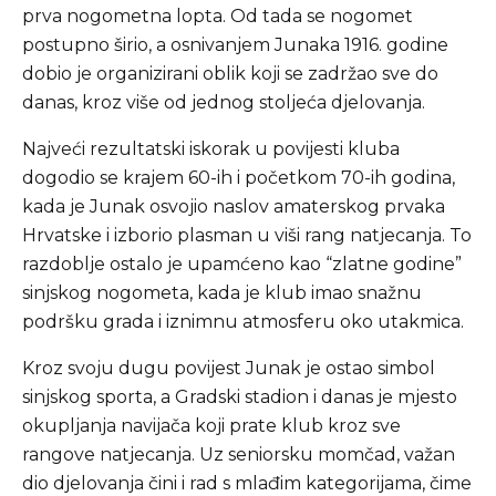
prva nogometna lopta. Od tada se nogomet
postupno širio, a osnivanjem Junaka 1916. godine
dobio je organizirani oblik koji se zadržao sve do
danas, kroz više od jednog stoljeća djelovanja.
Najveći rezultatski iskorak u povijesti kluba
dogodio se krajem 60-ih i početkom 70-ih godina,
kada je Junak osvojio naslov amaterskog prvaka
Hrvatske i izborio plasman u viši rang natjecanja. To
razdoblje ostalo je upamćeno kao “zlatne godine”
sinjskog nogometa, kada je klub imao snažnu
podršku grada i iznimnu atmosferu oko utakmica.
Kroz svoju dugu povijest Junak je ostao simbol
sinjskog sporta, a Gradski stadion i danas je mjesto
okupljanja navijača koji prate klub kroz sve
rangove natjecanja. Uz seniorsku momčad, važan
dio djelovanja čini i rad s mlađim kategorijama, čime