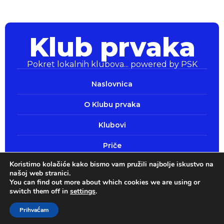
Klub prvaka
Pokret lokalnih klubova... powered by PSK
Klub prvaka
Pokret lokalnih klubova... powered by PSK
Naslovnica
O Klubu prvaka
Klubovi
Priče
Koristimo kolačiće kako bismo vam pružili najbolje iskustvo na
Pokaži srce
našoj web stranici.
You can find out more about which cookies we are using or
switch them off in
settings
.
Sva prava pridržana 2026.
Politika privatnosti
Prihvaćam