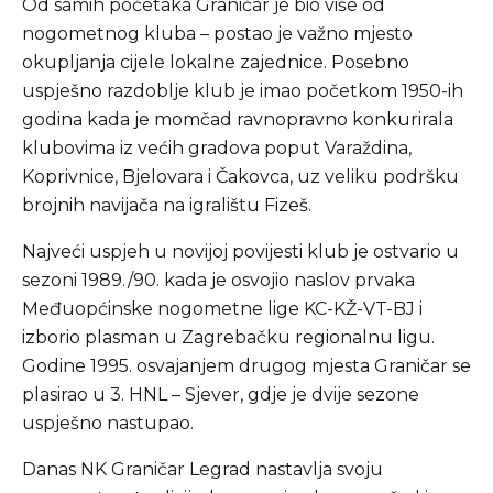
Od samih početaka Graničar je bio više od
nogometnog kluba – postao je važno mjesto
okupljanja cijele lokalne zajednice. Posebno
uspješno razdoblje klub je imao početkom 1950-ih
godina kada je momčad ravnopravno konkurirala
klubovima iz većih gradova poput Varaždina,
Koprivnice, Bjelovara i Čakovca, uz veliku podršku
brojnih navijača na igralištu Fizeš.
Najveći uspjeh u novijoj povijesti klub je ostvario u
sezoni 1989./90. kada je osvojio naslov prvaka
Međuopćinske nogometne lige KC-KŽ-VT-BJ i
izborio plasman u Zagrebačku regionalnu ligu.
Godine 1995. osvajanjem drugog mjesta Graničar se
plasirao u 3. HNL – Sjever, gdje je dvije sezone
uspješno nastupao.
Danas NK Graničar Legrad nastavlja svoju