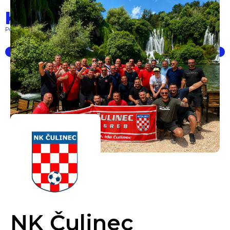
Klub prvaka
Pokret lokalnih klubova... powered by PSK
NK Čulinec