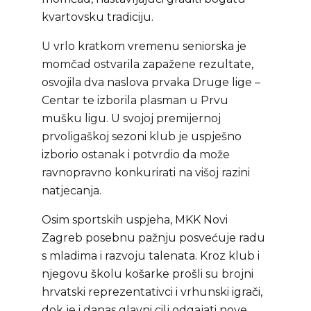
kvartovsku tradiciju.
U vrlo kratkom vremenu seniorska je
momčad ostvarila zapažene rezultate,
osvojila dva naslova prvaka Druge lige –
Centar te izborila plasman u Prvu
mušku ligu. U svojoj premijernoj
prvoligaškoj sezoni klub je uspješno
izborio ostanak i potvrdio da može
ravnopravno konkurirati na višoj razini
natjecanja.
Osim sportskih uspjeha, MKK Novi
Zagreb posebnu pažnju posvećuje radu
s mladima i razvoju talenata. Kroz klub i
njegovu školu košarke prošli su brojni
hrvatski reprezentativci i vrhunski igrači,
dok je i danas glavni cilj odgajati nove