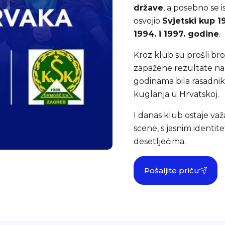
države
, a posebno se is
osvojio
Svjetski kup 1
1994. i 1997. godine
.
Kroz klub su prošli broj
zapažene rezultate na
godinama bila rasadnik 
kuglanja u Hrvatskoj.
I danas klub ostaje va
scene, s jasnim identit
desetljećima.
Pošaljite priču