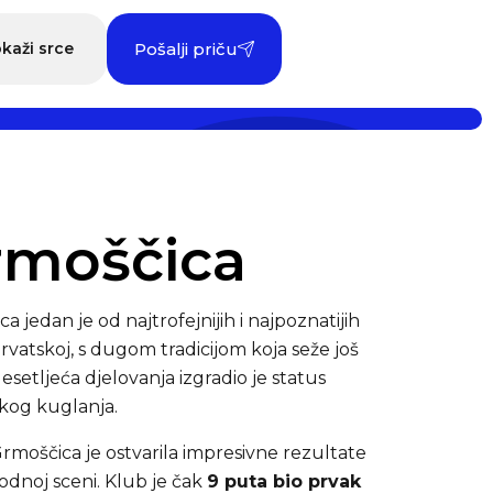
kaži srce
Pošalji priču
rmoščica
 jedan je od najtrofejnijih i najpoznatijih
vatskoj, s dugom tradicijom koja seže još
esetljeća djelovanja izgradio je status
kog kuglanja.
rmoščica je ostvarila impresivne rezultate
dnoj sceni. Klub je čak
9 puta bio prvak