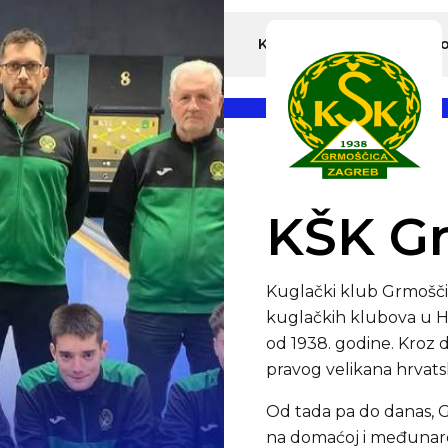
slovnica
O Klubu prvaka
Klubovi
Priče
Po
KŠK G
Kuglački klub Grmoščica
kuglačkih klubova u Hr
od 1938. godine. Kroz d
pravog velikana hrvats
Od tada pa do danas, G
na domaćoj i međunaro