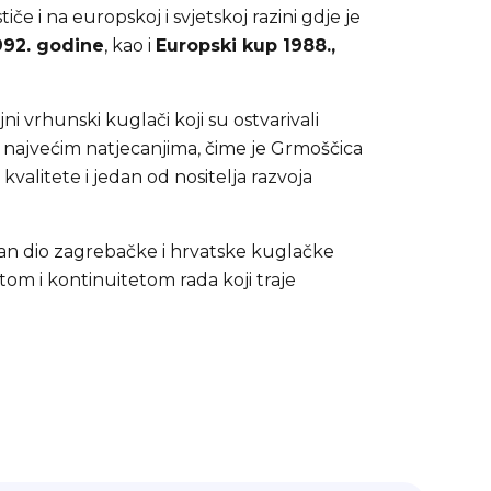
tiče i na europskoj i svjetskoj razini gdje je
992. godine
, kao i
Europski kup 1988.,
ni vrhunski kuglači koji su ostvarivali
 najvećim natjecanjima, čime je Grmoščica
kvalitete i jedan od nositelja razvoja
žan dio zagrebačke i hrvatske kuglačke
etom i kontinuitetom rada koji traje