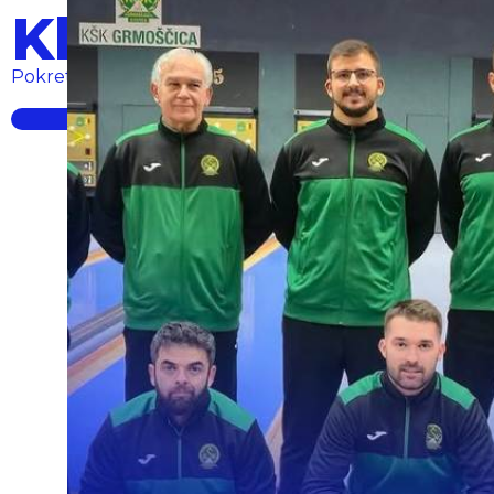
Klub prvaka
Na
Pokret lokalnih klubova... powered by PSK