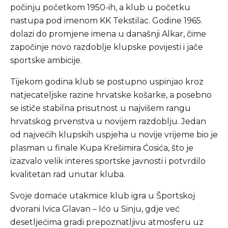
počinju početkom 1950-ih, a klub u početku
nastupa pod imenom KK Tekstilac. Godine 1965.
dolazi do promjene imena u današnji Alkar, čime
započinje novo razdoblje klupske povijesti i jače
sportske ambicije.
Tijekom godina klub se postupno uspinjao kroz
natjecateljske razine hrvatske košarke, a posebno
se ističe stabilna prisutnost u najvišem rangu
hrvatskog prvenstva u novijem razdoblju. Jedan
od najvećih klupskih uspjeha u novije vrijeme bio je
plasman u finale Kupa Krešimira Ćosića, što je
izazvalo velik interes sportske javnosti i potvrdilo
kvalitetan rad unutar kluba.
Svoje domaće utakmice klub igra u Športskoj
dvorani Ivica Glavan – Ićo u Sinju, gdje već
desetljećima gradi prepoznatljivu atmosferu uz