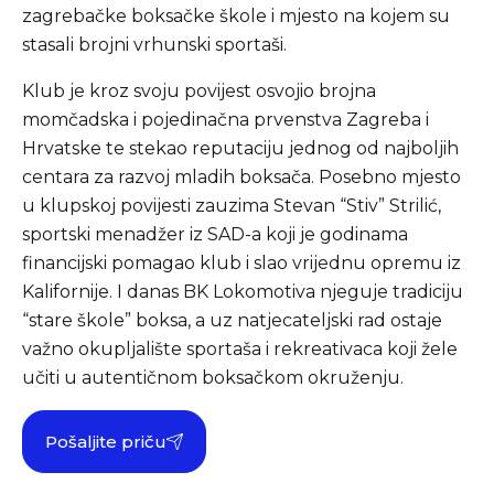
zagrebačke boksačke škole i mjesto na kojem su
stasali brojni vrhunski sportaši.
Klub je kroz svoju povijest osvojio brojna
momčadska i pojedinačna prvenstva Zagreba i
Hrvatske te stekao reputaciju jednog od najboljih
centara za razvoj mladih boksača. Posebno mjesto
u klupskoj povijesti zauzima Stevan “Stiv” Strilić,
sportski menadžer iz SAD-a koji je godinama
financijski pomagao klub i slao vrijednu opremu iz
Kalifornije. I danas BK Lokomotiva njeguje tradiciju
“stare škole” boksa, a uz natjecateljski rad ostaje
važno okupljalište sportaša i rekreativaca koji žele
učiti u autentičnom boksačkom okruženju.
Pošaljite priču