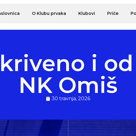
slovnica
O Klubu prvaka
Klubovi
Priče
Po
kriveno i od
NK Omiš
30 travnja, 2026