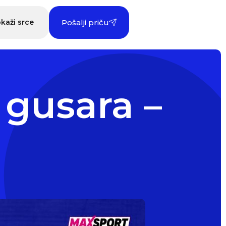
kaži srce
Pošalji priču
 gusara –